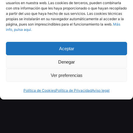
usuarios en nuestra web. Las cookies de terceros, pueden combinarla
con otra información que les haya proporcionado o que hayan recopilado
a partir del uso que haya hecho de sus servicios. Las cookies técnicas
propias se instalarán en su navegador automáticamente al acceder a la
página, pues son imprescindibles para el funcionamiento la web.
Más
info, pulsa aquí.
Soluciones
Aceptar
Y·BRID
Denegar
Ver preferencias
Y.BRID es sin duda nuestro producto mas
avanzado
Política de Cookies
Política de Privacidad
Aviso legal