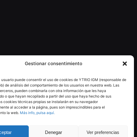
Sala de formación
Formación
CAD-CAM
Fresado e impresión
Cerámica
Removible
Gestionar consentimiento
El usuario puede consentir el uso de cookies de YTRIO IGM (responsable de
eb) de análisis del comportamiento de los usuarios en nuestra web. Las
terceros, pueden combinarla con otra información que les haya
do o que hayan recopilado a partir del uso que haya hecho de sus
Siguiente
as cookies técnicas propias se instalarán en su navegador
ente al acceder a la página, pues son imprescindibles para el
CAD-CAM
nto la web.
Más info, pulsa aquí.
ceptar
Denegar
Ver preferencias
Legal
|
Privacidad
|
Cookies