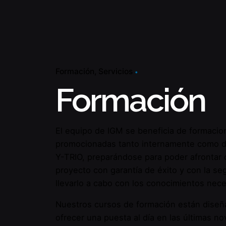
Fb.
/
Ig.
/
Lk.
Formación
Servicios
Formación
El equipo de IGM se beneficia de formacio
promocionadas tanto internamente como d
Y-TRIO, preparándose para poder afrontar 
proyecto con garantía de éxito y con la se
llevarlo a cabo con los conocimientos nece
Nuestros cursos de formación están diseñ
ofrecer una puesta al día en las últimas n
© 2026
Manuel Izquierdo Gutiérrez S.L.U.
. Tod