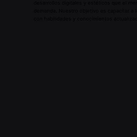
desarrollos digitales y estéticos que el me
demanda. Nuestro objetivo es capacitar a l
con habilidades y conocimientos actualiza
puedan destacar en su campo y proporcion
pacientes las soluciones más avanzadas y 