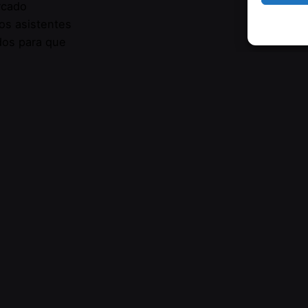
rcado
os asistentes
dos para que
ar a sus
efectivas.