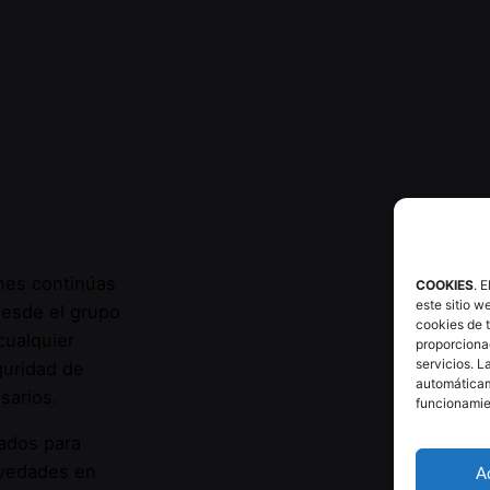
nes continúas
COOKIES
. 
este sitio w
esde el grupo
cookies de 
cualquier
proporciona
servicios. L
guridad de
automáticam
sarios.
funcionamie
ados para
ovedades en
A
os los derechos reservados |
Grupo Ytrio