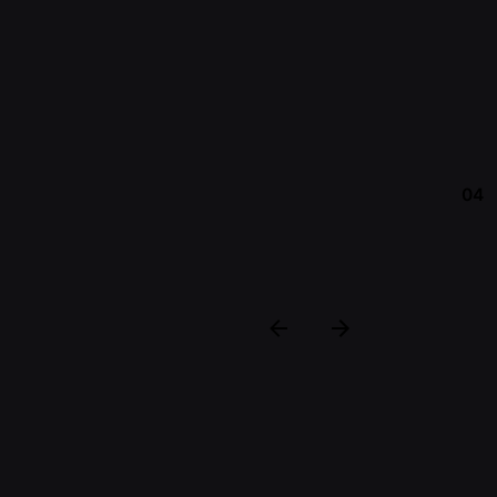
04
Departamentos
Laboratorio
al.com
Recepción