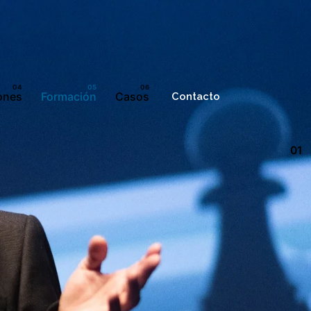
ones
Formación
Casos
Contacto
01